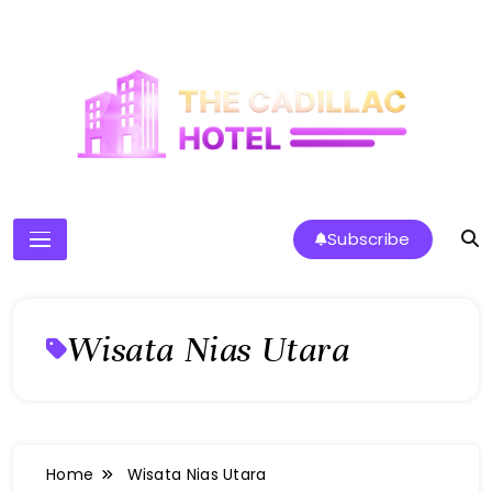
Skip
to
content
The Cadillac Hotel
Subscribe
Wisata Nias Utara
Home
Wisata Nias Utara