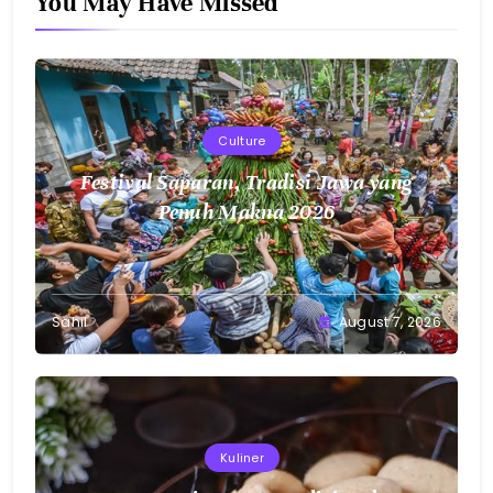
You May Have Missed
Culture
Festival Saparan, Tradisi Jawa yang
Penuh Makna 2026
Sahil
August 7, 2026
Kuliner