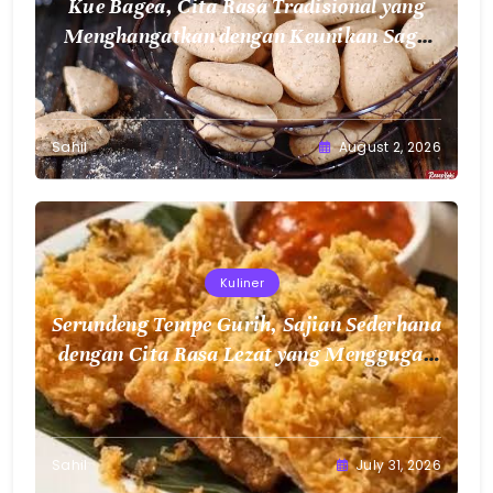
Kue Bagea, Cita Rasa Tradisional yang
Menghangatkan dengan Keunikan Sagu
Nusantara
Sahil
August 2, 2026
Kuliner
Serundeng Tempe Gurih, Sajian Sederhana
dengan Cita Rasa Lezat yang Menggugah
Selera
Sahil
July 31, 2026