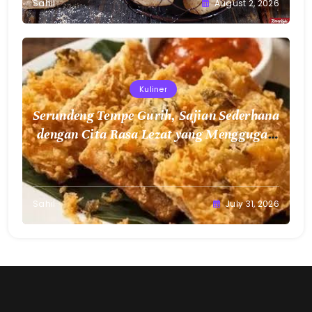
Sahil
August 2, 2026
Kuliner
Serundeng Tempe Gurih, Sajian Sederhana
dengan Cita Rasa Lezat yang Menggugah
Selera
Sahil
July 31, 2026