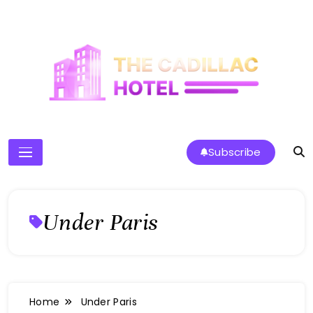
Skip
to
content
The Cadillac Hotel
Subscribe
Under Paris
Home
Under Paris