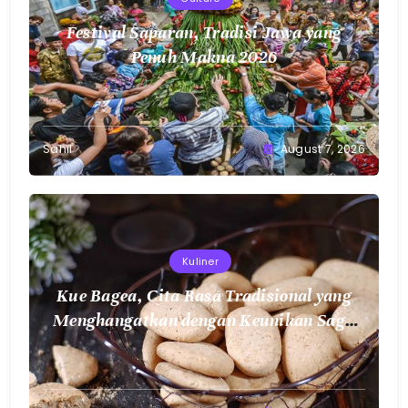
Festival Saparan, Tradisi Jawa yang
Penuh Makna 2026
Sahil
August 7, 2026
Kuliner
Kue Bagea, Cita Rasa Tradisional yang
Menghangatkan dengan Keunikan Sagu
Nusantara