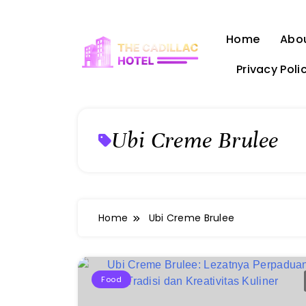
Skip
to
Home
Abo
content
Privacy Poli
The Cadillac Hotel
Ubi Creme Brulee
Home
Ubi Creme Brulee
Food