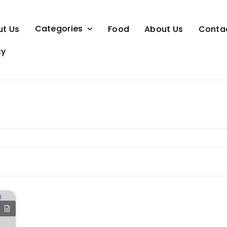
Categories
ut Us
Food
About Us
Conta
cy