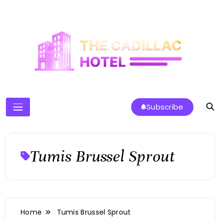
Skip
to
content
The Cadillac Hotel
Subscribe
Tumis Brussel Sprout
Home
Tumis Brussel Sprout