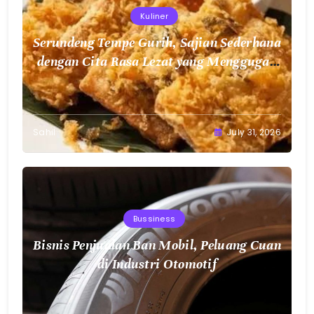
Kuliner
Serundeng Tempe Gurih, Sajian Sederhana
dengan Cita Rasa Lezat yang Menggugah
Selera
Sahil
July 31, 2026
Bussiness
Bisnis Penjualan Ban Mobil, Peluang Cuan
di Industri Otomotif