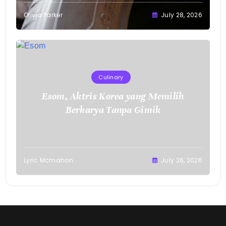
Olivia Parker
July 28, 2026
Culinary
Esom, Aktris Korea yang Memilih
Berkarya Tanpa Gimik
Lyric Mcmahon
July 26, 2026