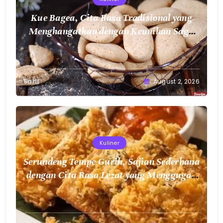
Kue Bagea, Cita Rasa Tradisional yang
Menghangatkan dengan Keunikan Sagu
Nusantara
Sahil
August 2, 2026
Kuliner
Serundeng Tempe Gurih, Sajian Sederhana
dengan Cita Rasa Lezat yang Menggugah
Selera