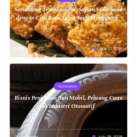
Serundeng Tempe Gurih, Sajian Sederhana
dengan Cita Rasa Lezat yang Menggugah
Selera
Sahil
July 31, 2026
Bussiness
Bisnis Penjualan Ban Mobil, Peluang Cuan
di Industri Otomotif
Olivia Parker
July 28, 2026