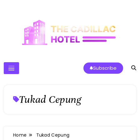
Skip
to
content
The Cadillac Hotel
Subscribe
Tukad Cepung
Home
Tukad Cepung