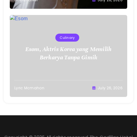
Culinary
Esom, Aktris Korea yang Memilih
Berkarya Tanpa Gimik
Lyric Mcmahon
July 26, 2026