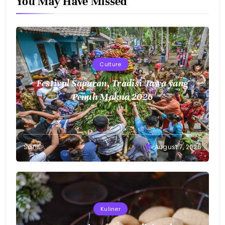
You May Have Missed
Culture
Festival Saparan, Tradisi Jawa yang
Penuh Makna 2026
Sahil
August 7, 2026
Kuliner