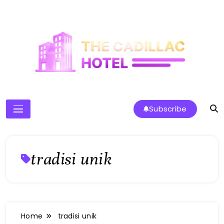
Skip
to
content
The Cadillac Hotel
Subscribe
tradisi unik
Home
tradisi unik