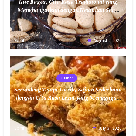
Kue Bagea, Cita Rasa Tradisional yang
Menghangatkan dengan Keunikan Sagu
Nusantara
Sahil
August 2, 2026
Kuliner
Serundeng Tempe Gurih, Sajian Sederhana
dengan Cita Rasa Lezat yang Menggugah
Selera
Sahil
July 31, 2026