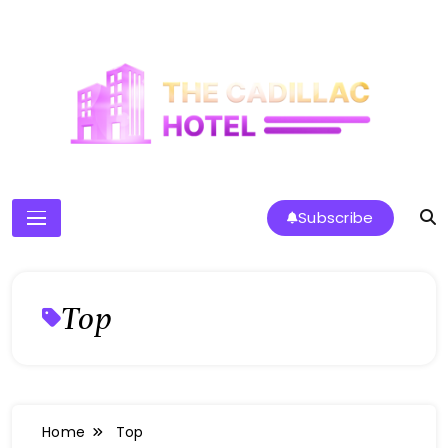
Skip
to
content
The Cadillac Hotel
Subscribe
Top
Home
Top