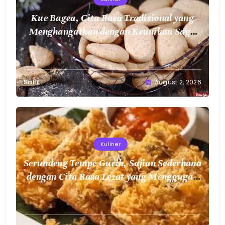
Kue Bagea, Cita Rasa Tradisional yang
Menghangatkan dengan Keunikan Sagu
Nusantara
Sahil
August 2, 2026
Kuliner
Serundeng Tempe Gurih, Sajian Sederhana
dengan Cita Rasa Lezat yang Menggugah
Selera