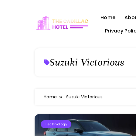
Skip
to
Home
Abo
content
Privacy Poli
The Cadillac Hotel
Suzuki Victorious
Home
Suzuki Victorious
Technology