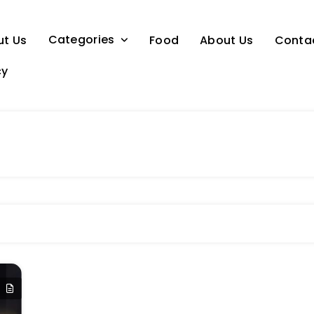
Categories
ut Us
Food
About Us
Conta
cy