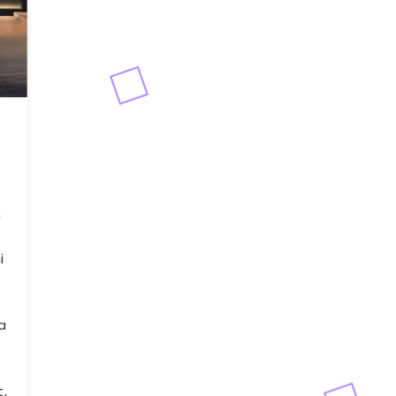
h
i
a
,