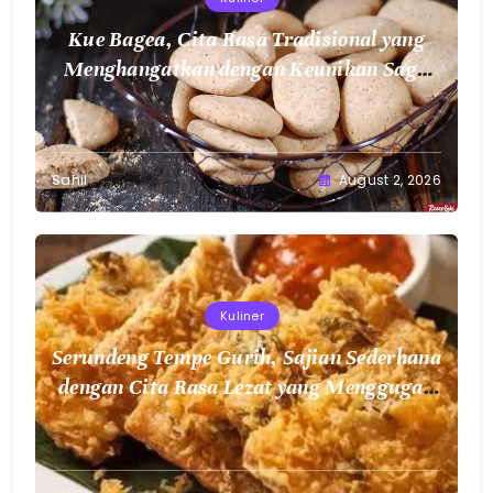
Kue Bagea, Cita Rasa Tradisional yang
Menghangatkan dengan Keunikan Sagu
Nusantara
Sahil
August 2, 2026
Kuliner
Serundeng Tempe Gurih, Sajian Sederhana
dengan Cita Rasa Lezat yang Menggugah
Selera