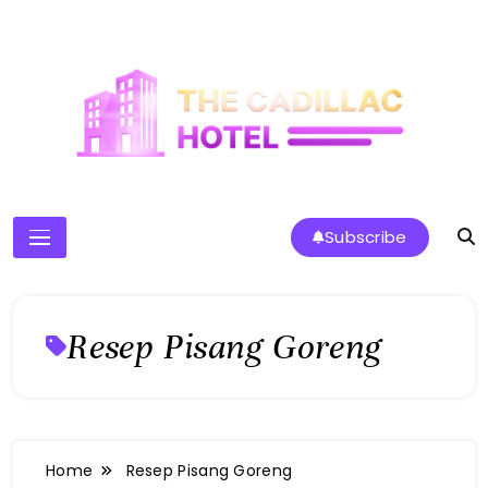
Skip
to
content
The Cadillac Hotel
Subscribe
Resep Pisang Goreng
Home
Resep Pisang Goreng