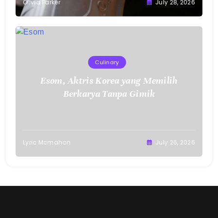
Olivia Parker
July 28, 2026
Culinary
Esom, Aktris Korea yang Memilih
Berkarya Tanpa Gimik
Lyric Mcmahon
July 26, 2026