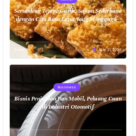
Serundeng Tempe Gurih, Sajian Sederhana
dengan Cita Rasa Lezat yang Menggugah
Selera
Sahil
July 31, 2026
Bussiness
Bisnis Penjualan Ban Mobil, Peluang Cuan
di Industri Otomotif