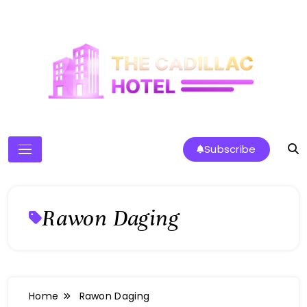
Skip
to
content
The Cadillac Hotel
Subscribe
Rawon Daging
Home
Rawon Daging