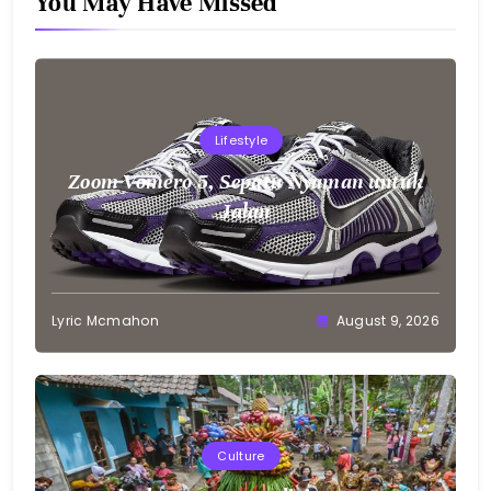
You May Have Missed
Lifestyle
Zoom Vomero 5, Sepatu Nyaman untuk
Jalan
Lyric Mcmahon
August 9, 2026
Culture