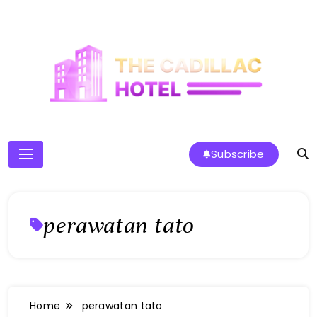
Skip
to
content
The Cadillac Hotel
Subscribe
perawatan tato
Home
perawatan tato