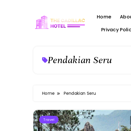
Skip
to
Home
Abo
content
Privacy Poli
The Cadillac Hotel
Pendakian Seru
Home
Pendakian Seru
Travel