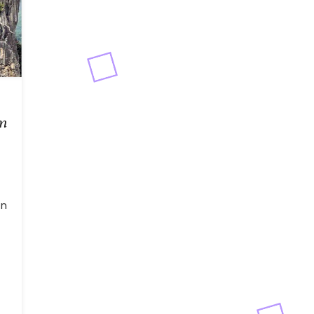
m
an
a