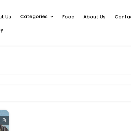
Categories
ut Us
Food
About Us
Conta
cy