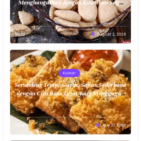
Menghangatkan dengan Keunikan Sagu
Nusantara
Sahil
August 2, 2026
Kuliner
Serundeng Tempe Gurih, Sajian Sederhana
dengan Cita Rasa Lezat yang Menggugah
Selera
Sahil
July 31, 2026