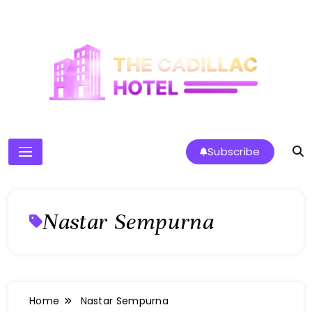
Skip
to
content
The Cadillac Hotel
Subscribe
Nastar Sempurna
Home
Nastar Sempurna