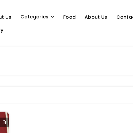
Categories
ut Us
Food
About Us
Conta
cy