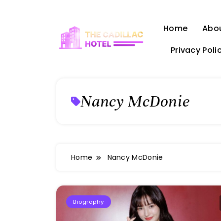
Skip
to
Home
Abo
content
Privacy Poli
The Cadillac Hotel
Nancy McDonie
Home
Nancy McDonie
Biography