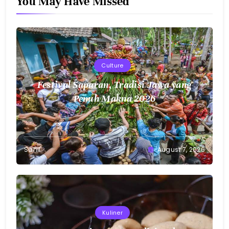
You May Have Missed
Culture
Festival Saparan, Tradisi Jawa yang
Penuh Makna 2026
Sahil
August 7, 2026
Kuliner