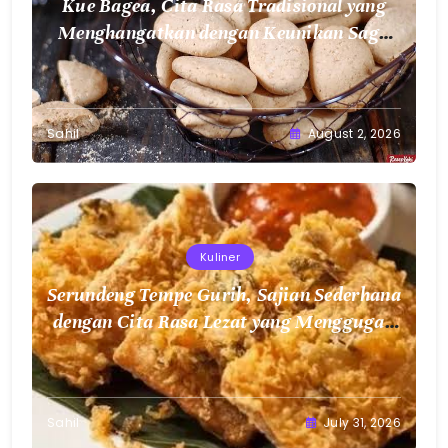
Kue Bagea, Cita Rasa Tradisional yang
Menghangatkan dengan Keunikan Sagu
Nusantara
Sahil
August 2, 2026
Kuliner
Serundeng Tempe Gurih, Sajian Sederhana
dengan Cita Rasa Lezat yang Menggugah
Selera
Sahil
July 31, 2026