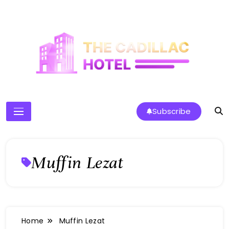
Skip
to
content
The Cadillac Hotel
Subscribe
Muffin Lezat
Home
Muffin Lezat