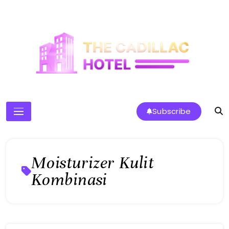
Skip
to
content
The Cadillac Hotel
Subscribe
Moisturizer Kulit
Kombinasi