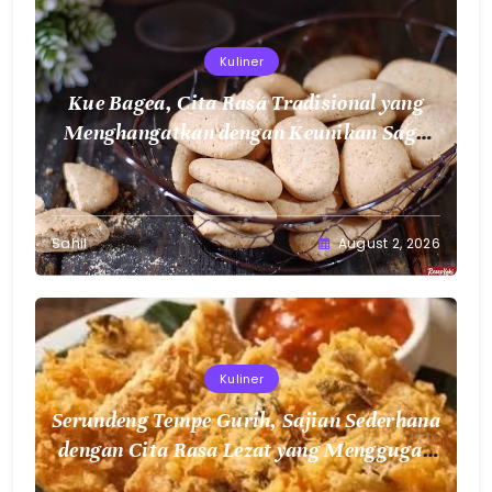
Kuliner
Kue Bagea, Cita Rasa Tradisional yang
Menghangatkan dengan Keunikan Sagu
Nusantara
Sahil
August 2, 2026
Kuliner
Serundeng Tempe Gurih, Sajian Sederhana
dengan Cita Rasa Lezat yang Menggugah
Selera