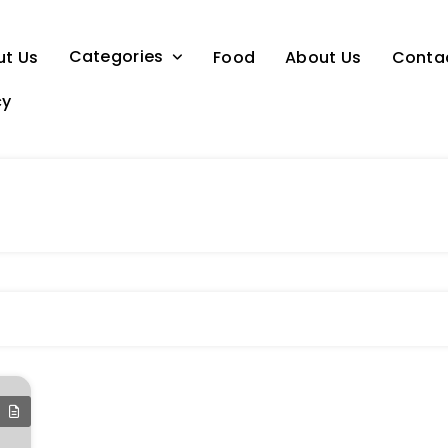
Categories
ut Us
Food
About Us
Conta
cy