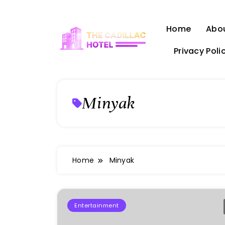
Skip
to
Home
Abo
content
Privacy Poli
The Cadillac Hotel
Minyak
Home
Minyak
Entertainment