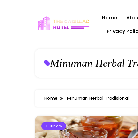
Skip
to
Home
Abo
content
Privacy Poli
The Cadillac Hotel
Minuman Herbal Tra
Home
Minuman Herbal Tradisional
Culinary