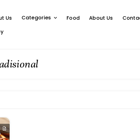
Categories
ut Us
Food
About Us
Conta
cy
disional