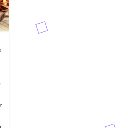
n
n
r
a