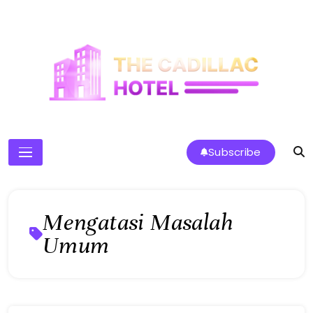
Skip
to
content
The Cadillac Hotel
Subscribe
Mengatasi Masalah
Umum