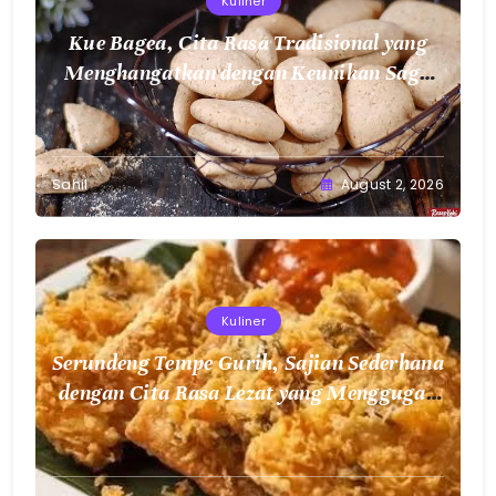
Kuliner
Kue Bagea, Cita Rasa Tradisional yang
Menghangatkan dengan Keunikan Sagu
Nusantara
Sahil
August 2, 2026
Kuliner
Serundeng Tempe Gurih, Sajian Sederhana
dengan Cita Rasa Lezat yang Menggugah
Selera