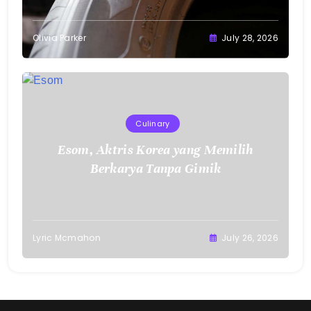
Olivia Parker
July 28, 2026
Culinary
Esom, Aktris Korea yang Memilih
Berkarya Tanpa Gimik
Lyric Mcmahon
July 26, 2026