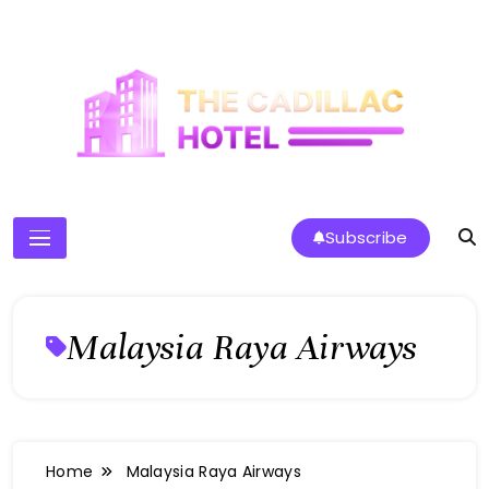
Skip
to
content
The Cadillac Hotel
Subscribe
Malaysia Raya Airways
Home
Malaysia Raya Airways