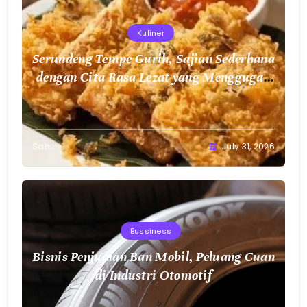
Kuliner
Serundeng Tempe Gurih, Sajian Sederhana
dengan Cita Rasa Lezat yang Menggugah
Selera
Sahil
July 31, 2026
Bussiness
Bisnis Penjualan Ban Mobil, Peluang Cuan
di Industri Otomotif