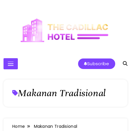
Skip
to
content
The Cadillac Hotel
Subscribe
Makanan Tradisional
Home
Makanan Tradisional