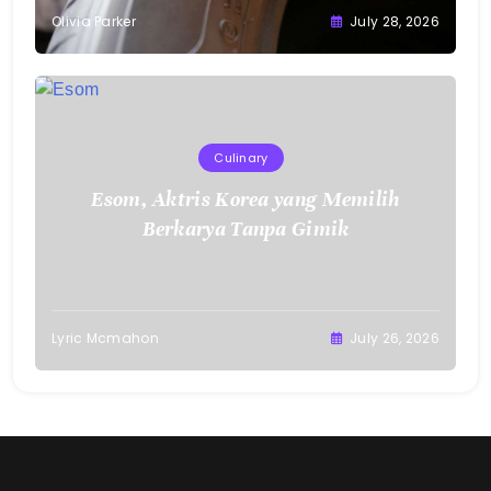
Olivia Parker
July 28, 2026
Culinary
Esom, Aktris Korea yang Memilih
Berkarya Tanpa Gimik
Lyric Mcmahon
July 26, 2026