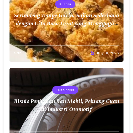
Kuliner
Serundeng Tempe Gurih, Sajian Sederhana
dengan Cita Rasa Lezat yang Menggugah
Selera
Sahil
July 31, 2026
Bussiness
Bisnis Penjualan Ban Mobil, Peluang Cuan
di Industri Otomotif