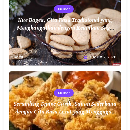
Kuliner
Kue Bagea, Cita Rasa Tradisional yang
Menghangatkan dengan Keunikan Sagu
Nusantara
Sahil
August 2, 2026
Kuliner
Serundeng Tempe Gurih, Sajian Sederhana
dengan Cita Rasa Lezat yang Menggugah
Selera