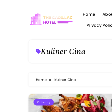
Skip
to
Home
Abo
content
Privacy Poli
The Cadillac Hotel
Kuliner Cina
Home
Kuliner Cina
Culinary