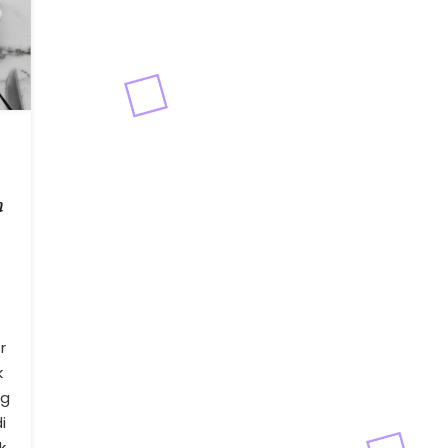
h
r
k
ng
i
k