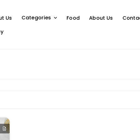
Categories
ut Us
Food
About Us
Conta
cy