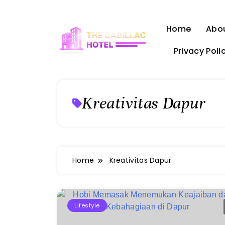
Skip
to
Home
Abo
content
Privacy Poli
The Cadillac Hotel
Kreativitas Dapur
Home
Kreativitas Dapur
Lifestyle