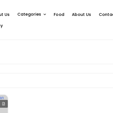
Categories
ut Us
Food
About Us
Conta
cy