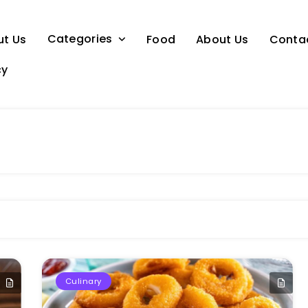
Categories
ut Us
Food
About Us
Conta
cy
Culinary