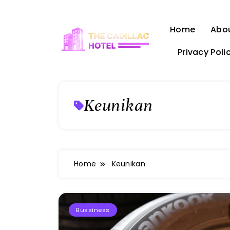
Skip
to
Home
Abo
content
Privacy Poli
The Cadillac Hotel
Keunikan
Home
Keunikan
Bussiness