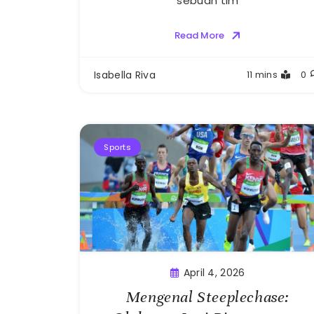
sebuah tim
Read More
Isabella Riva
11 mins
0
Sports
April 4, 2026
Mengenal Steeplechase: