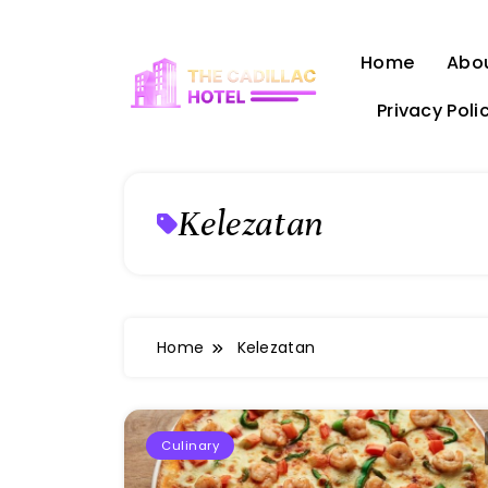
Skip
to
Home
Abo
content
Privacy Poli
The Cadillac Hotel
Kelezatan
Home
Kelezatan
Culinary