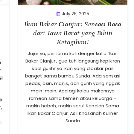
July 25, 2025
Ikan Bakar Cianjur: Sensasi Rasa
dari Jawa Barat yang Bikin
Ketagihan!
Jujur ya, pertama kali denger kata ‘Ikan
Bakar Cianjur‘, gue tuh langsung kepikiran
a
soal gurihnya ikan yang dibakar pas
h
banget sama bumbu Sunda. Ada sensasi
ng
pedas, asin, manis, dan gurih yang nggak
main-main. Apalagi kalau makannya
ramean sama temen atau keluarga –
ir
makin heboh, makin seru! Kenalan Sama
,
Ikan Bakar Cianjur: Asli Khasanah Kuliner
Sunda
i