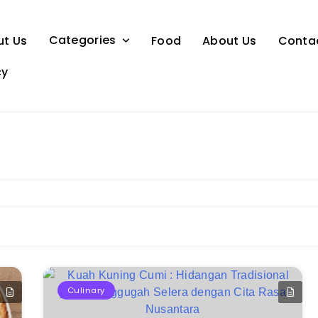
Categories
ut Us
Food
About Us
Conta
cy
Culinary