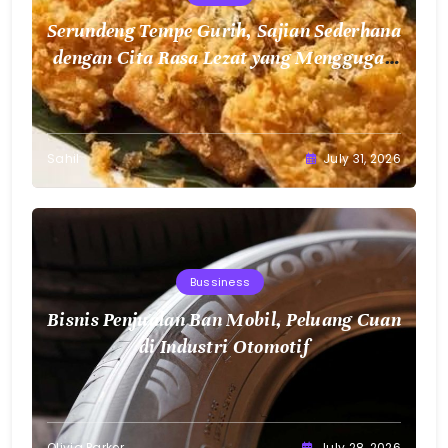
Serundeng Tempe Gurih, Sajian Sederhana
dengan Cita Rasa Lezat yang Menggugah
Selera
Sahil
July 31, 2026
Bussiness
Bisnis Penjualan Ban Mobil, Peluang Cuan
di Industri Otomotif
Olivia Parker
July 28, 2026