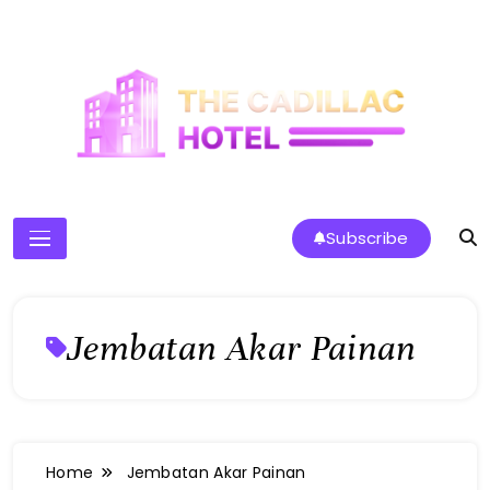
Skip
to
content
The Cadillac Hotel
Subscribe
Jembatan Akar Painan
Home
Jembatan Akar Painan