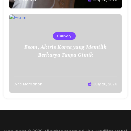
Culinary
Esom, Aktris Korea yang Memilih
Berkarya Tanpa Gimik
Lyric Mcmahon
July 26, 2026