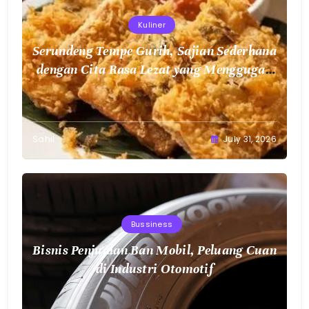
Kuliner
Serundeng Tempe Gurih, Sajian Sederhana
dengan Cita Rasa Lezat yang Menggugah
Selera
Sahil
July 31, 2026
Bussiness
Bisnis Penjualan Ban Mobil, Peluang Cuan
di Industri Otomotif