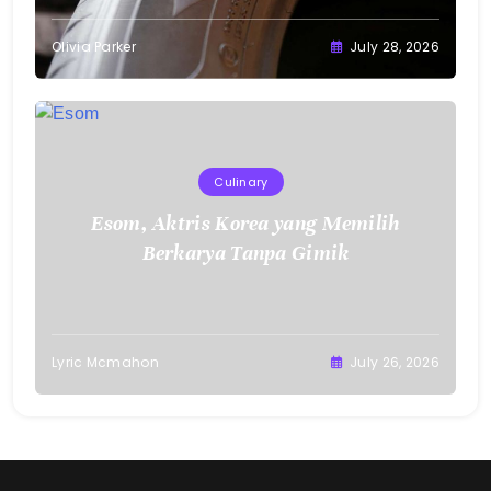
Olivia Parker
July 28, 2026
Culinary
Esom, Aktris Korea yang Memilih
Berkarya Tanpa Gimik
Lyric Mcmahon
July 26, 2026