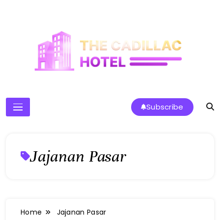
Skip
to
content
The Cadillac Hotel
Subscribe
Jajanan Pasar
Home
Jajanan Pasar