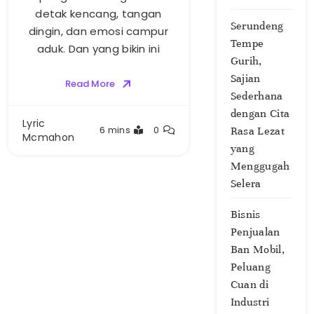
detak kencang, tangan
Serundeng
dingin, dan emosi campur
Tempe
aduk. Dan yang bikin ini
Gurih,
Sajian
Read More
Sederhana
dengan Cita
Lyric
6 mins
0
Rasa Lezat
Mcmahon
yang
Menggugah
Selera
Bisnis
Penjualan
Ban Mobil,
Peluang
Cuan di
Industri