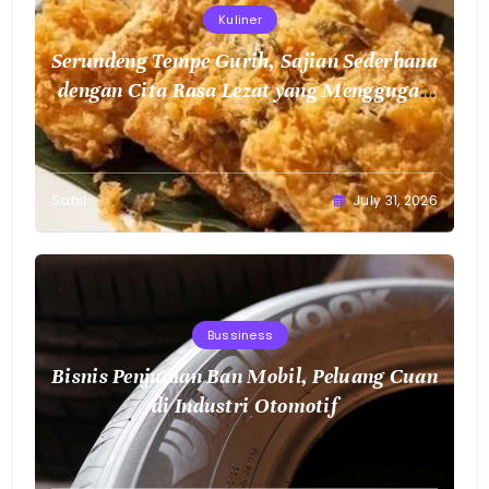
Kuliner
Serundeng Tempe Gurih, Sajian Sederhana
dengan Cita Rasa Lezat yang Menggugah
Selera
Sahil
July 31, 2026
Bussiness
Bisnis Penjualan Ban Mobil, Peluang Cuan
di Industri Otomotif