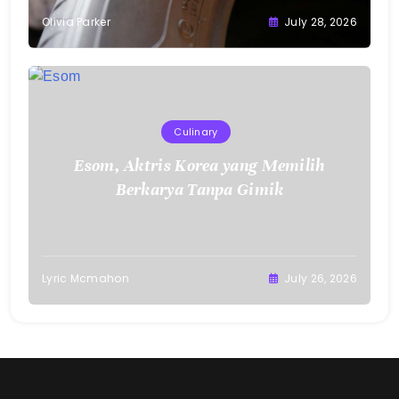
Olivia Parker
July 28, 2026
Culinary
Esom, Aktris Korea yang Memilih
Berkarya Tanpa Gimik
Lyric Mcmahon
July 26, 2026