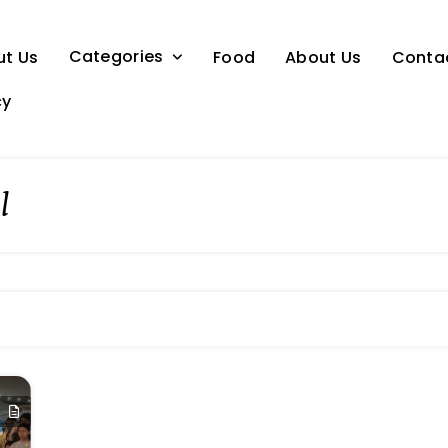
Categories
ut Us
Food
About Us
Conta
cy
l