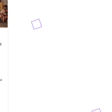
n
-
yu