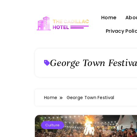
Skip
to
Home
Abo
content
Privacy Poli
The Cadillac Hotel
George Town Festiva
Home
George Town Festival
Culture