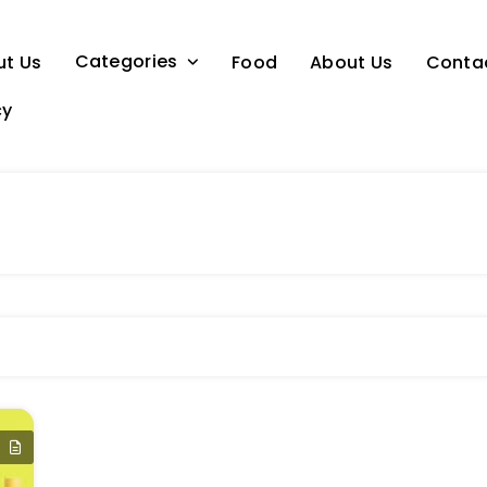
Categories
ut Us
Food
About Us
Conta
cy