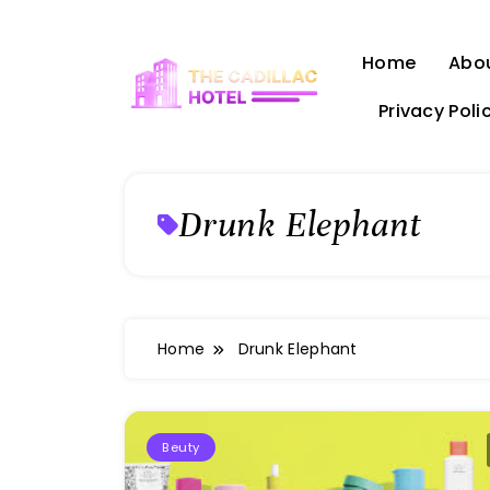
Skip
to
Home
Abo
content
Privacy Poli
The Cadillac Hotel
Drunk Elephant
Home
Drunk Elephant
Beuty