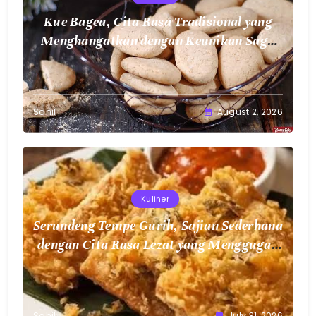
Kue Bagea, Cita Rasa Tradisional yang
Menghangatkan dengan Keunikan Sagu
Nusantara
Sahil
August 2, 2026
Kuliner
Serundeng Tempe Gurih, Sajian Sederhana
dengan Cita Rasa Lezat yang Menggugah
Selera
Sahil
July 31, 2026