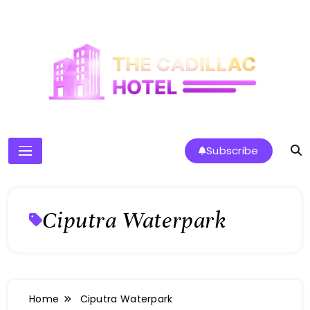
Skip
to
content
The Cadillac Hotel
Subscribe
Ciputra Waterpark
Home
Ciputra Waterpark