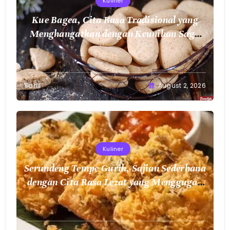
Kuliner
Kue Bagea, Cita Rasa Tradisional yang
Menghangatkan dengan Keunikan Sagu
Nusantara
Sahil
August 2, 2026
Kuliner
Serundeng Tempe Gurih, Sajian Sederhana
dengan Cita Rasa Lezat yang Menggugah
Selera