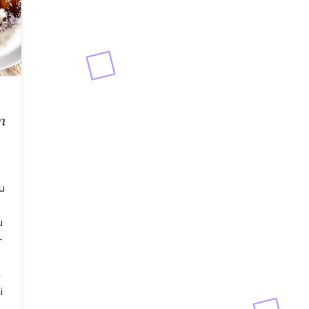
n
u
u
-
m
i