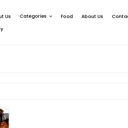
Categories
ut Us
Food
About Us
Conta
cy