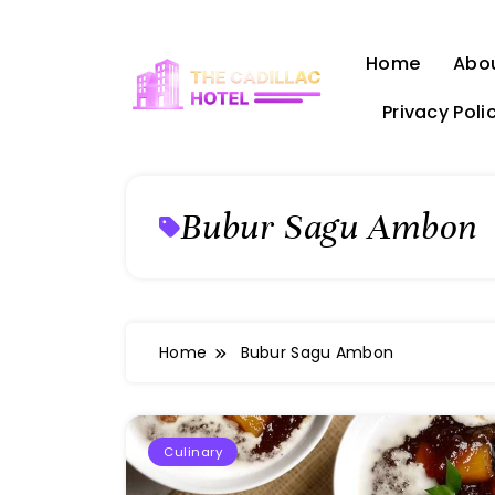
Skip
to
Home
Abo
content
Privacy Poli
The Cadillac Hotel
Bubur Sagu Ambon
Home
Bubur Sagu Ambon
Culinary