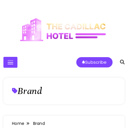
Skip
to
content
The Cadillac Hotel
Subscribe
Brand
Home
Brand