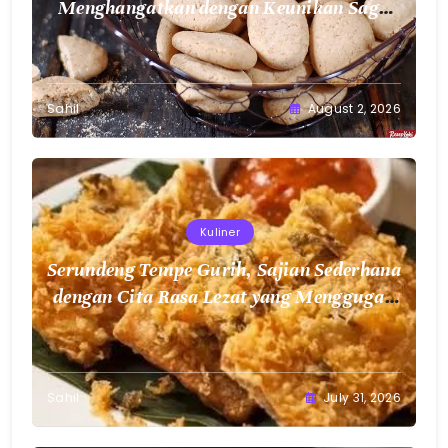
Menghangatkan dengan Keunikan Sagu
Nusantara
Sahil
August 2, 2026
Kuliner
Serundeng Tempe Gurih, Sajian Sederhana
dengan Cita Rasa Lezat yang Menggugah
Selera
Sahil
July 31, 2026