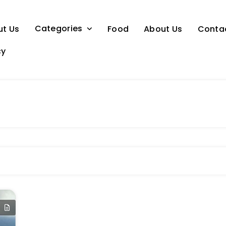
Categories
ut Us
Food
About Us
Conta
cy