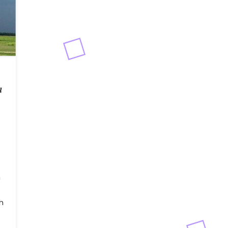
a
n
h