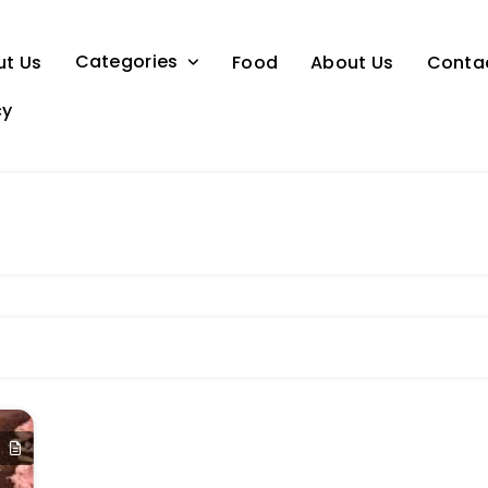
Categories
ut Us
Food
About Us
Conta
cy