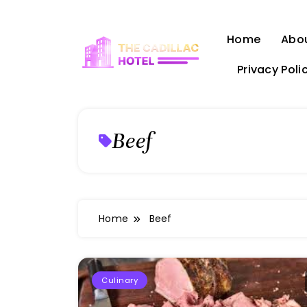
Skip
to
Home
Abo
content
Privacy Poli
The Cadillac Hotel
Beef
Home
Beef
Culinary