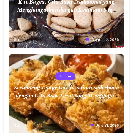
Kue Bagea, Cita Rasa Tradisional yang
Menghangatkan dengan Keunikan Sagu
Nusantara
Sahil
August 2, 2026
Kuliner
Serundeng Tempe Gurih, Sajian Sederhana
dengan Cita Rasa Lezat yang Menggugah
Selera
Sahil
July 31, 2026