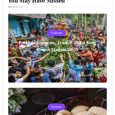
You May Have Missed
Culture
Festival Saparan, Tradisi Jawa yang
Penuh Makna 2026
Sahil
August 7, 2026
Kuliner