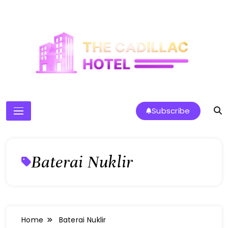
Skip
to
content
The Cadillac Hotel
Subscribe
Baterai Nuklir
Home
Baterai Nuklir