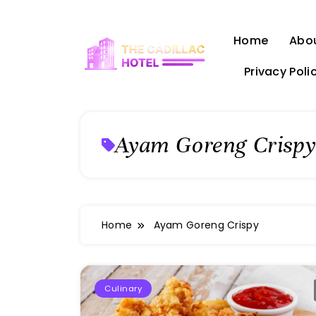
Skip
to
Home
Abo
content
Privacy Poli
The Cadillac Hotel
Ayam Goreng Crispy
Home
Ayam Goreng Crispy
Culinary