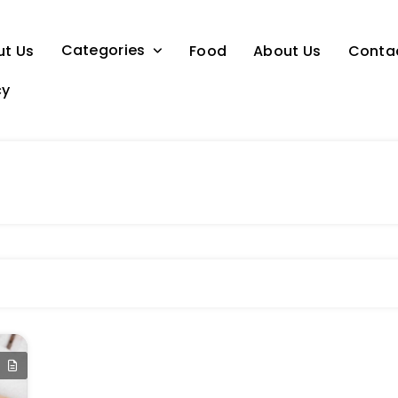
Categories
ut Us
Food
About Us
Conta
cy