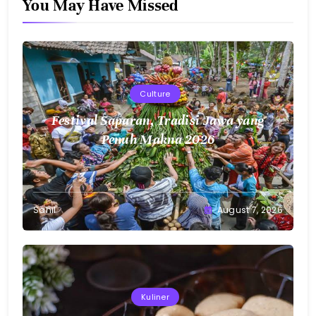
You May Have Missed
Culture
Festival Saparan, Tradisi Jawa yang
Penuh Makna 2026
Sahil
August 7, 2026
Kuliner