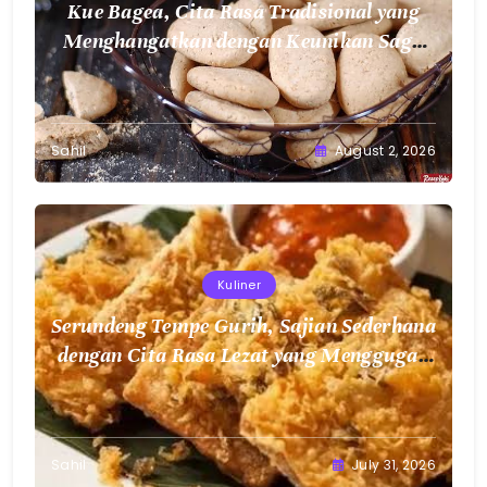
Kue Bagea, Cita Rasa Tradisional yang
Menghangatkan dengan Keunikan Sagu
Nusantara
Sahil
August 2, 2026
Kuliner
Serundeng Tempe Gurih, Sajian Sederhana
dengan Cita Rasa Lezat yang Menggugah
Selera
Sahil
July 31, 2026