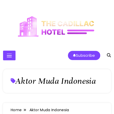
Skip
to
content
The Cadillac Hotel
Subscribe
Aktor Muda Indonesia
Home
Aktor Muda Indonesia