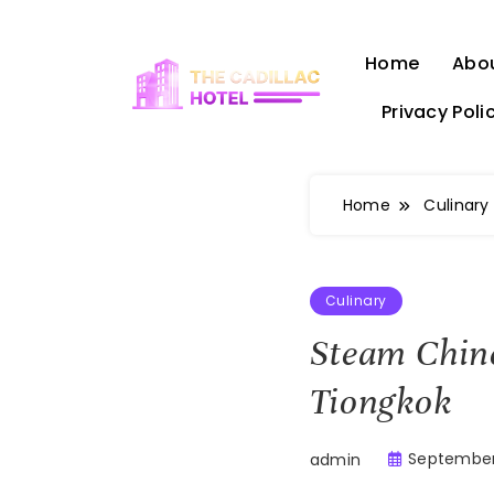
Skip
to
Home
Abo
content
Privacy Poli
The Cadillac Hotel
Home
Culinary
Culinary
Steam Chine
Tiongkok
September
admin