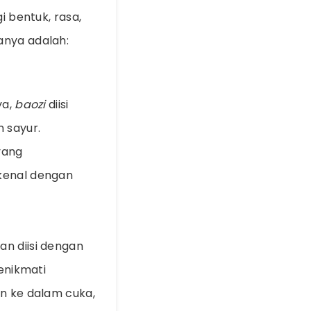
i bentuk, rasa,
anya adalah:
ya,
baozi
diisi
 sayur.
yang
ikenal dengan
an diisi dengan
enikmati
an ke dalam cuka,