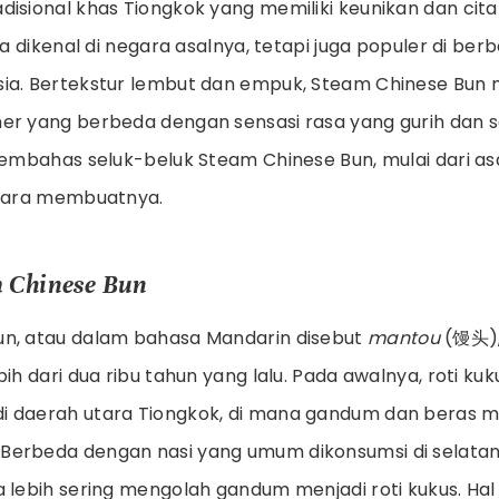
disional khas Tiongkok yang memiliki keunikan dan cita
nya dikenal di negara asalnya, tetapi juga populer di ber
sia. Bertekstur lembut dan empuk, Steam Chinese Bu
er yang berbeda dengan sensasi rasa yang gurih dan se
membahas seluk-beluk Steam Chinese Bun, mulai dari asa
 cara membuatnya.
m Chinese Bun
un, atau dalam bahasa Mandarin disebut
mantou
(馒头), 
bih dari dua ribu tahun yang lalu. Pada awalnya, roti ku
i daerah utara Tiongkok, di mana gandum dan beras m
erbeda dengan nasi yang umum dikonsumsi di selatan
 lebih sering mengolah gandum menjadi roti kukus. Hal