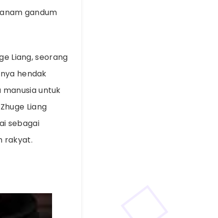
menanam gandum
ge Liang, seorang
annya hendak
 manusia untuk
Zhuge Liang
i sebagai
 rakyat.