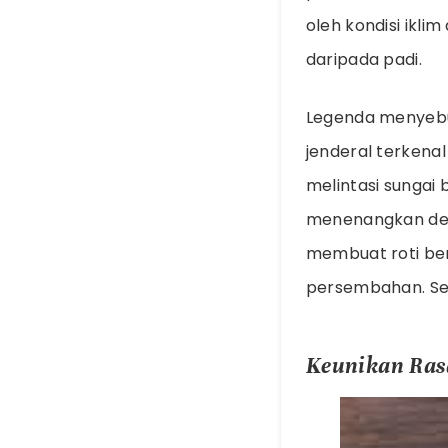
oleh kondisi ikl
daripada padi.
Legenda menyeb
jenderal terkena
melintasi sunga
menenangkan dewa
membuat roti be
persembahan. Sej
Keunikan Ras