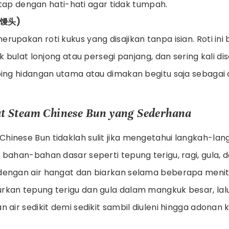
ntap dengan hati-hati agar tidak tumpah.
(馒头)
erupakan roti kukus yang disajikan tanpa isian. Roti ini
 bulat lonjong atau persegi panjang, dan sering kali d
ng hidangan utama atau dimakan begitu saja sebagai 
 Steam Chinese Bun yang Sederhana
inese Bun tidaklah sulit jika mengetahui langkah-lan
bahan-bahan dasar seperti tepung terigu, ragi, gula, d
engan air hangat dan biarkan selama beberapa menit
rkan tepung terigu dan gula dalam mangkuk besar, la
 air sedikit demi sedikit sambil diuleni hingga adonan ka