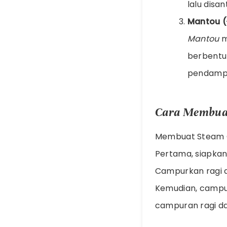
lalu disa
Mantou 
Mantou
m
berbentuk
pendampi
Cara Membuat
Membuat Steam Ch
Pertama, siapkan 
Campurkan ragi d
Kemudian, campu
campuran ragi dan