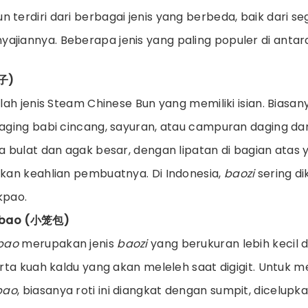
 terdiri dari berbagai jenis yang berbeda, baik dari seg
ajiannya. Beberapa jenis yang paling populer di antar
包子)
ah jenis Steam Chinese Bun yang memiliki isian. Biasan
ging babi cincang, sayuran, atau campuran daging dan
 bulat dan agak besar, dengan lipatan di bagian atas 
kan keahlian pembuatnya. Di Indonesia,
baozi
sering d
kpao.
gbao (小笼包)
bao
merupakan jenis
baozi
yang berukuran lebih kecil d
rta kuah kaldu yang akan meleleh saat digigit. Untuk m
bao
, biasanya roti ini diangkat dengan sumpit, dicelupk