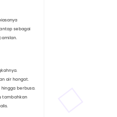
 biasanya
isantap sebagai
camilan.
gkahnya.
an air hangat.
 hingga berbusa.
lu tambahkan
lis.