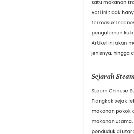
satu makanan tra
Roti ini tidak ha
termasuk Indone
pengalaman kulin
Artikel ini akan 
jenisnya, hingga
Sejarah Stea
Steam Chinese B
Tiongkok sejak le
makanan pokok d
makanan utama. B
penduduk di utara