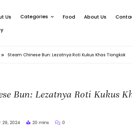
Categories
ut Us
Food
About Us
Conta
cy
Steam Chinese Bun: Lezatnya Roti Kukus Khas Tiongkok
se Bun: Lezatnya Roti Kukus K
 29, 2024
20 mins
0