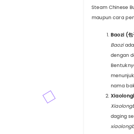
Steam Chinese Bun
maupun cara peny
Baozi (
Baozi
adal
dengan da
Bentuknya
menunjuk
nama ba
Xiaolon
Xiaolong
daging se
xiaolong