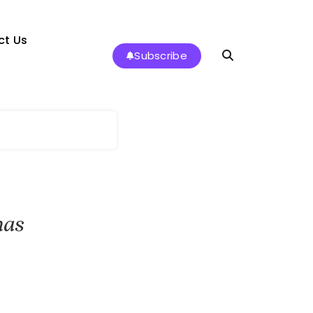
ct Us
Subscribe
has