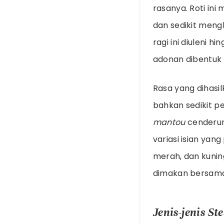
rasanya. Roti in
dan sedikit mengk
ragi ini diuleni 
adonan dibentuk 
Rasa yang dihasi
bahkan sedikit p
mantou
cenderun
variasi isian yan
merah, dan kunin
dimakan bersama 
Jenis-jenis S