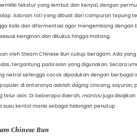
i memiliki tekstur yang lembut dan kenyal, dengan perm
ilap. Adonan roti yang dibuat dari campuran tepung teri
hingga kalis dan difermentasi agar mengembang dengan ba
sesuai keinginan dan dikukus hingga matang.
lkan oleh Steam Chinese Bun cukup beragam. Ada yang m
edas, tergantung pada isian yang digunakan. Secara um
g netral sehingga cocok dipadukan dengan berbagai i
g populer di antaranya adalah daging cincang, sayuran,
g telur asin. Di beberapa daerah,
mantou
juga disajikan
susu kental manis sebagai hidangan penutup.
team Chinese Bun