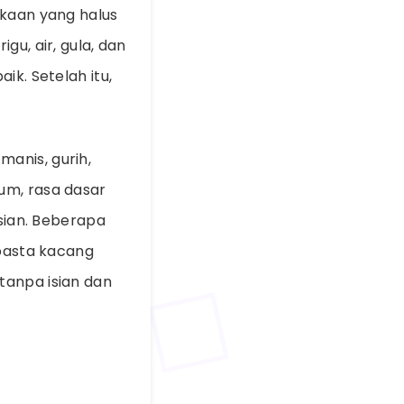
ukaan yang halus
gu, air, gula, dan
ik. Setelah itu,
anis, gurih,
um, rasa dasar
sian. Beberapa
 pasta kacang
 tanpa isian dan