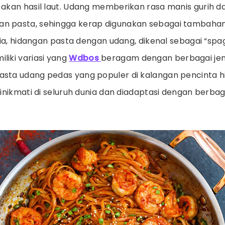
 akan hasil laut. Udang memberikan rasa manis gurih d
an pasta, sehingga kerap digunakan sebagai tambaha
talia, hidangan pasta dengan udang, dikenal sebagai “spa
liki variasi yang
Wdbos
beragam dengan berbagai jeni
asta udang pedas yang populer di kalangan pencinta h
 dinikmati di seluruh dunia dan diadaptasi dengan berb