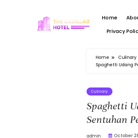
Skip
to
Home
Abo
content
Privacy Poli
The Cadillac Hotel
Home
Culinary
Spaghetti Udang P
Culinary
Spaghetti U
Sentuhan P
October 2
admin