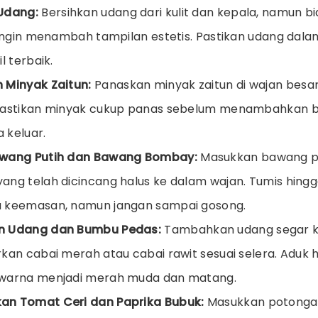
Udang:
Bersihkan udang dari kulit dan kepala, namun b
 ingin menambah tampilan estetis. Pastikan udang dala
l terbaik.
 Minyak Zaitun:
Panaskan minyak zaitun di wajan besa
Pastikan minyak cukup panas sebelum menambahkan b
 keluar.
wang Putih dan Bawang Bombay:
Masukkan bawang p
ang telah dicincang halus ke dalam wajan. Tumis hing
 keemasan, namun jangan sampai gosong.
n Udang dan Bumbu Pedas:
Tambahkan udang segar k
kan cabai merah atau cabai rawit sesuai selera. Aduk 
warna menjadi merah muda dan matang.
n Tomat Ceri dan Paprika Bubuk:
Masukkan potongan