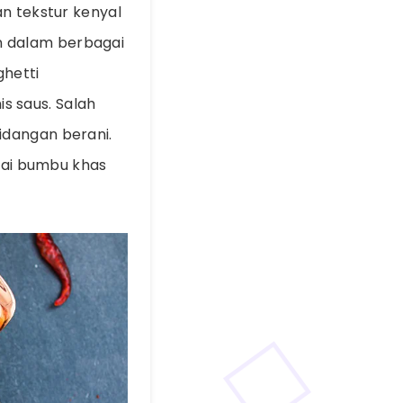
an tekstur kenyal
n dalam berbagai
ghetti
s saus. Salah
idangan berani.
agai bumbu khas