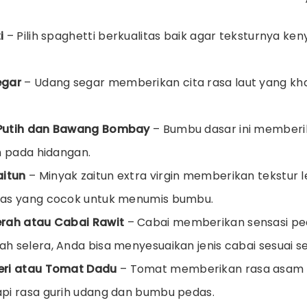
i
– Pilih spaghetti berkualitas baik agar teksturnya ken
egar
– Udang segar memberikan cita rasa laut yang kh
Putih dan Bawang Bombay
– Bumbu dasar ini member
h pada hidangan.
aitun
– Minyak zaitun extra virgin memberikan tekstur 
as yang cocok untuk menumis bumbu.
rah atau Cabai Rawit
– Cabai memberikan sensasi pe
 selera, Anda bisa menyesuaikan jenis cabai sesuai s
ri atau Tomat Dadu
– Tomat memberikan rasa asam 
pi rasa gurih udang dan bumbu pedas.