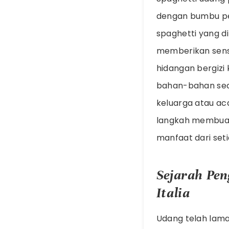
dengan bumbu ped
spaghetti yang d
memberikan sens
hidangan bergizi
bahan-bahan sed
keluarga atau ac
langkah membuat 
manfaat dari set
Sejarah Pe
Italia
Udang telah lama