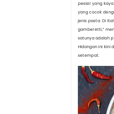
pesisir yang kaya
yang cocok deng
jenis pasta. Di I
gamberetti,” memi
satunya adalah p
Hidangan ini kini
setempat.