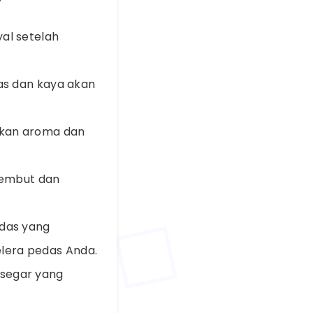
yal setelah
as dan kaya akan
ikan aroma dan
lembut dan
das yang
elera pedas Anda.
segar yang