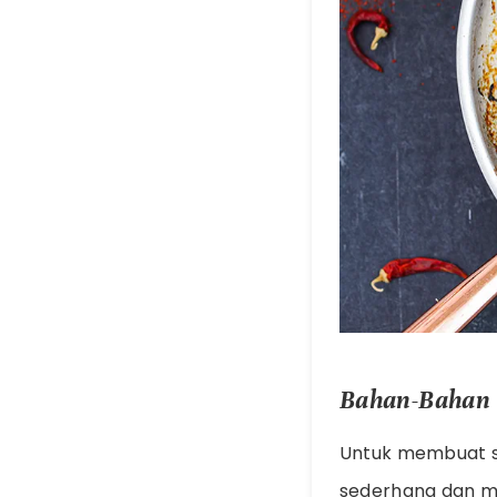
Bahan-Bahan 
Untuk membuat s
sederhana dan m