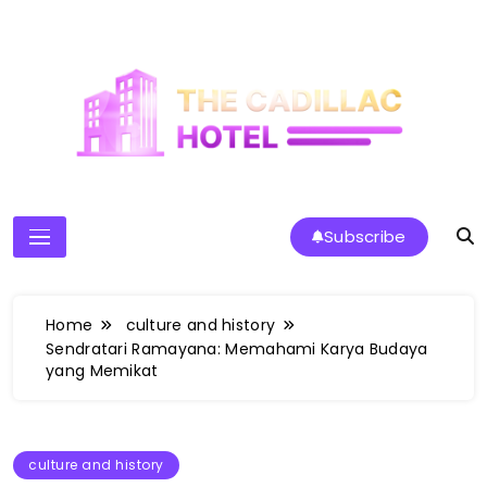
Skip
to
content
The Cadillac Hotel
Subscribe
Home
culture and history
Sendratari Ramayana: Memahami Karya Budaya
yang Memikat
culture and history