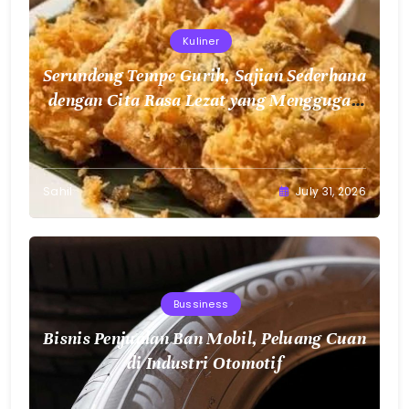
Kuliner
Serundeng Tempe Gurih, Sajian Sederhana
dengan Cita Rasa Lezat yang Menggugah
Selera
Sahil
July 31, 2026
Bussiness
Bisnis Penjualan Ban Mobil, Peluang Cuan
di Industri Otomotif