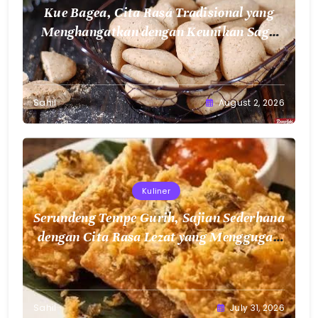
Kue Bagea, Cita Rasa Tradisional yang
Menghangatkan dengan Keunikan Sagu
Nusantara
Sahil
August 2, 2026
Kuliner
Serundeng Tempe Gurih, Sajian Sederhana
dengan Cita Rasa Lezat yang Menggugah
Selera
Sahil
July 31, 2026