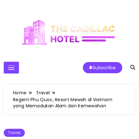
Skip
to
content
The Cadillac Hotel
Subscribe
Home
Travel
Regent Phu Quoc, Resort Mewah di Vietnam
yang Memadukan Alam dan Kemewahan
Travel