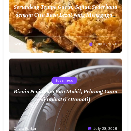
Serundeng Tempe Gurih, Sajian Sederhana
dengan Cita Rasa Lezat yang Menggugah
Selera
Sahil
July 31, 2026
Bussiness
Bisnis Penjualan Ban Mobil, Peluang Cuan
di Industri Otomotif
Olivia Parker
July 28, 2026