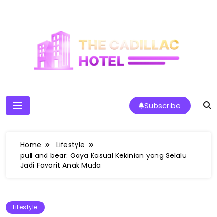
Skip
to
content
The Cadillac Hotel
Subscribe
Home
Lifestyle
pull and bear: Gaya Kasual Kekinian yang Selalu
Jadi Favorit Anak Muda
Lifestyle