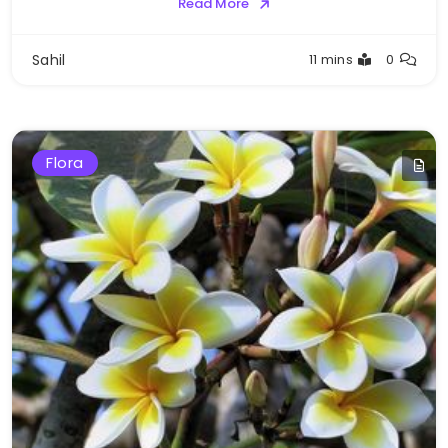
Read More
Sahil
11 mins
0
Flora