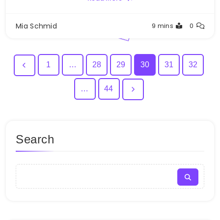
Mia Schmid
9 mins
0
1
…
28
29
30
31
32
…
44
Search