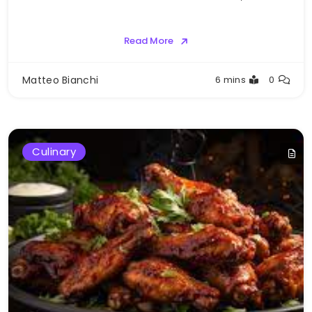
Read More
Matteo Bianchi
6 mins
0
Culinary