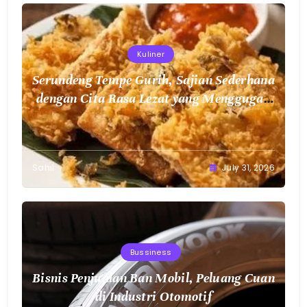
Kuliner
Serundeng Tempe Gurih, Sajian Sederhana
dengan Cita Rasa Lezat yang Menggugah
Selera
Sahil
July 31, 2026
Bussiness
Bisnis Penjualan Ban Mobil, Peluang Cuan
di Industri Otomotif