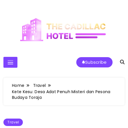
Skip
to
content
The Cadillac Hotel
Subscribe
Home
Travel
Kete Kesu: Desa Adat Penuh Misteri dan Pesona
Budaya Toraja
Travel