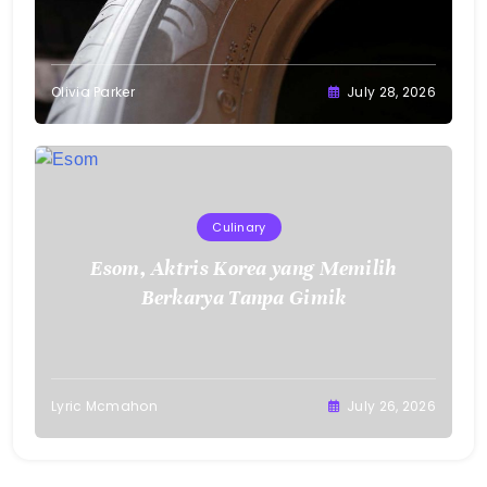
Olivia Parker
July 28, 2026
Culinary
Esom, Aktris Korea yang Memilih
Berkarya Tanpa Gimik
Lyric Mcmahon
July 26, 2026