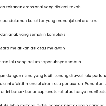
kan tekanan emosional yang dialami tokoh.
 pendalaman karakter yang menonjol antara lain:
u dan anak yang semakin kompleks.
tara melarikan diri atau melawan.
asa lalu yang belum sepenuhnya sembuh.
gun dengan ritme yang lebih tenang di awal, lalu perl
Pola ini efektif menciptakan rasa penasaran. Penonton
ror ini benar-benar supranatural, atau hanya manifest
g ditulis lebih matang. Tidak banyak percakapan panjang,