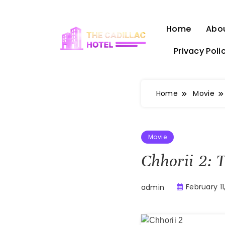
Skip
to
Home
Abo
content
Privacy Poli
The Cadillac Hotel
Home
Movie
Movie
Chhorii 2: 
February 11
admin