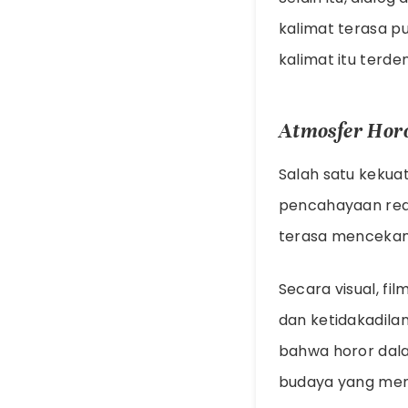
kalimat terasa p
kalimat itu ter
Atmosfer Horo
Salah satu kekua
pencahayaan redu
terasa mencekam
Secara visual, fi
dan ketidakadila
bahwa horor dala
budaya yang men