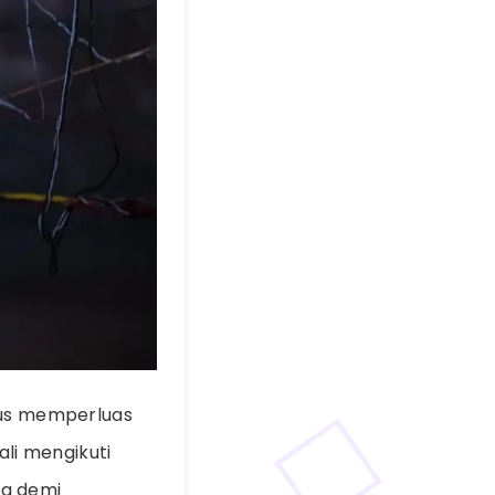
rius memperluas
li mengikuti
ta demi