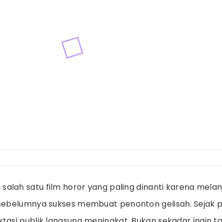
salah satu film horor yang paling dinanti karena melan
g sebelumnya sukses membuat penonton gelisah. Seja
tasi publik langsung meningkat. Bukan sekadar ingin t