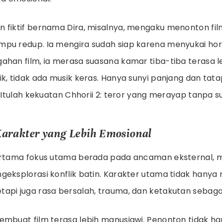
fiktif bernama Dira, misalnya, mengaku menonton film 
pu redup. Ia mengira sudah siap karena menyukai horo
ahan film, ia merasa suasana kamar tiba-tiba terasa le
ik, tidak ada musik keras. Hanya sunyi panjang dan tat
. Itulah kekuatan Chhorii 2: teror yang merayap tanpa s
arakter yang Lebih Emosional
ertama fokus utama berada pada ancaman eksternal, m
geksplorasi konflik batin. Karakter utama tidak hanya
api juga rasa bersalah, trauma, dan ketakutan sebagai
embuat film terasa lebih manusiawi. Penonton tidak han