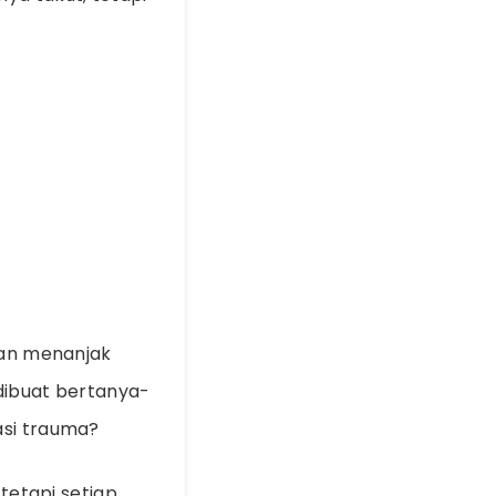
ahan menanjak
 dibuat bertanya-
asi trauma?
 tetapi setiap