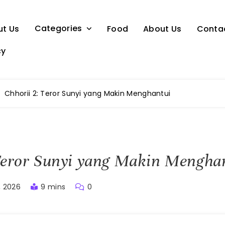
Categories
ut Us
Food
About Us
Conta
cy
Chhorii 2: Teror Sunyi yang Makin Menghantui
Teror Sunyi yang Makin Mengha
, 2026
9 mins
0