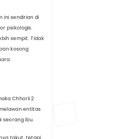
ini sendirian di
r psikologis.
bih sempit. Tidak
apan kosong
uara.
aka Chhorii 2
 melawan entitas
 seorang ibu.
ya takut, tetapi