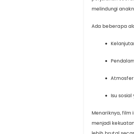
melindungi anak
Ada beberapa ala
Kelanjuta
Pendalam
Atmosfer
Isu sosial
Menariknya, film
menjadi kekuatan
lebih brutal seca