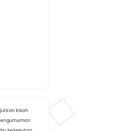
jutkan kisah
k pengumuman
ahu kelanjutan