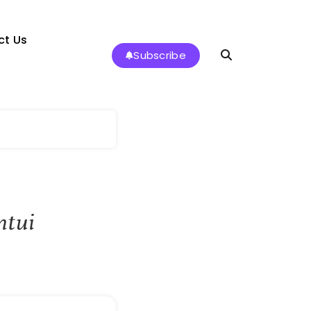
ct Us
Subscribe
ntui