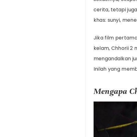
cerita, tetapi j
khas: sunyi, mene
Jika film pertam
kelam, Chhorii 2
mengandalkan ju
Inilah yang memb
Mengapa Ch