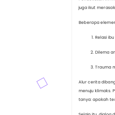
juga ikut merasa
Beberapa elemen
Relasi ib
Dilema an
Trauma m
Alur cerita diban
menuju klimaks. 
tanya: apakah te
Selain itu, dialo